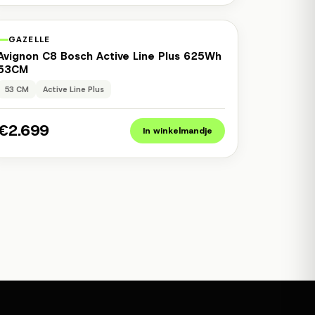
1 jaar garantie
Occasion
GAZELLE
Avignon C8 Bosch Active Line Plus 625Wh
53CM
53 CM
Active Line Plus
€2.699
In winkelmandje