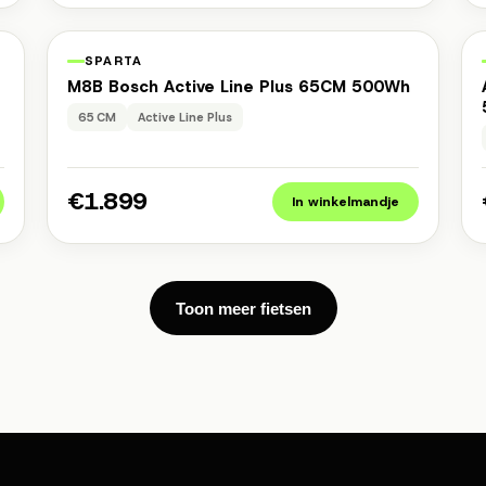
n
1 jaar garantie
Occasion
SPARTA
M8B Bosch Active Line Plus 65CM 500Wh
65 CM
Active Line Plus
€1.899
In winkelmandje
Toon meer fietsen