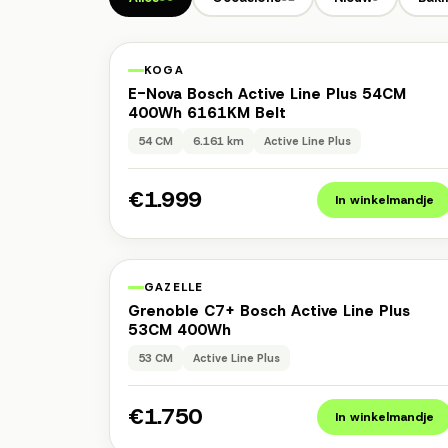
1 jaar garantie
Occasio
KOGA
E-Nova Bosch Active Line Plus 54CM
400Wh 6161KM Belt
54 CM
6.161 km
Active Line Plus
€1.999
In winkelmandje
1 jaar garantie
Occasio
GAZELLE
Grenoble C7+ Bosch Active Line Plus
53CM 400Wh
53 CM
Active Line Plus
€1.750
In winkelmandje