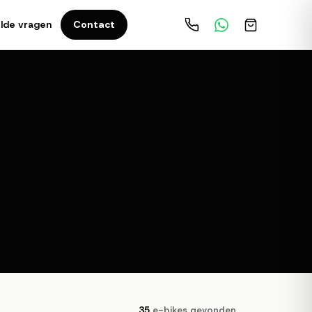
lde vragen
Contact
35
e-bikes gevonden