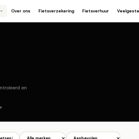
Over ons
Fietsverzekering
Fietsverhuur
Veelgeste
ntroleerd en
e
ietsen
1