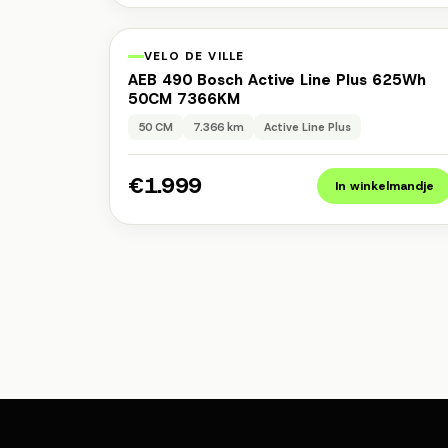
1 jaar garantie
Occasio
VELO DE VILLE
AEB 490 Bosch Active Line Plus 625Wh
50CM 7366KM
50 CM
7.366 km
Active Line Plus
€1.999
In winkelmandje