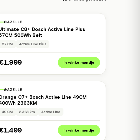
1 jaar garantie
Occasion
GAZELLE
Ultimate C8+ Bosch Active Line Plus
57CM 500Wh Belt
57 CM
Active Line Plus
€1.999
In winkelmandje
1 jaar garantie
Occasion
GAZELLE
Orange C7+ Bosch Active Line 49CM
400Wh 2363KM
49 CM
2.363 km
Active Line
€1.499
In winkelmandje