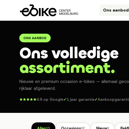
Ons aanbod
ONS AANBOD
Ons volledige
assortiment.
Nieuwe en premium occasion e-bikes — allemaal geco
rijklaar afgeleverd.
★★★★★
4.9 op Google
✓
1 jaar garantie
✓
Aankoopgaranti
Alles
Occasions
Nieuw
Bakf
35
32
3