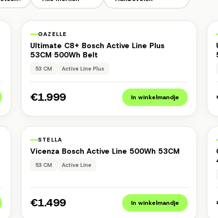
n
1 jaar garantie
Occasion
GAZELLE
Ultimate C8+ Bosch Active Line Plus
53CM 500Wh Belt
53 CM
Active Line Plus
€1.999
In winkelmandje
n
1 jaar garantie
Occasion
STELLA
Vicenza Bosch Active Line 500Wh 53CM
53 CM
Active Line
€1.499
In winkelmandje