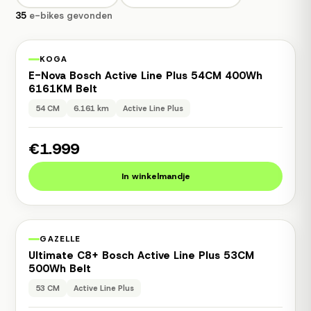
35
e-bikes gevonden
1 jaar garantie
Occasion
KOGA
E-Nova Bosch Active Line Plus 54CM 400Wh
6161KM Belt
54 CM
6.161 km
Active Line Plus
€1.999
In winkelmandje
1 jaar garantie
Occasion
GAZELLE
Ultimate C8+ Bosch Active Line Plus 53CM
500Wh Belt
53 CM
Active Line Plus