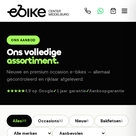
ONS AANBOD
Ons volledige
assortiment.
Nieuwe en premium occasion e-bikes — allemaal
gecontroleerd en rijklaar afgeleverd.
★★★★★
4.9 op Google
✓
1 jaar garantie
✓
Aankoopgarantie
Alles
Occasions
Nieuw
Bakfietsen
35
32
3
1