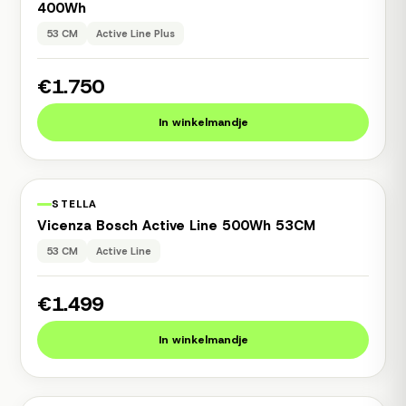
400Wh
53 CM
Active Line Plus
€1.750
In winkelmandje
1 jaar garantie
Occasion
STELLA
Vicenza Bosch Active Line 500Wh 53CM
53 CM
Active Line
€1.499
In winkelmandje