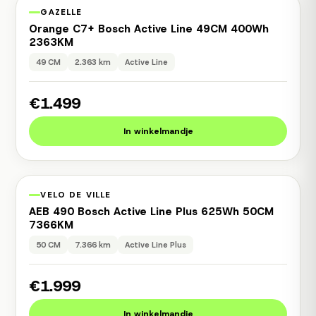
1 jaar garantie
Occasion
GAZELLE
Orange C7+ Bosch Active Line 49CM 400Wh
2363KM
49 CM
2.363 km
Active Line
€1.499
In winkelmandje
1 jaar garantie
Occasion
VELO DE VILLE
AEB 490 Bosch Active Line Plus 625Wh 50CM
7366KM
50 CM
7.366 km
Active Line Plus
€1.999
In winkelmandje