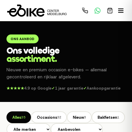
ONS AANBOD
Ons volledige
assortiment.
Nieuwe en premium occasion e-bikes — allemaal
gecontroleerd en rijklaar afgeleverd.
★★★★★
4.9 op Google
✓
1 jaar garantie
✓
Aankoopgarantie
Alles
Occasions
Nieuw
Bakfietsen
35
32
3
1