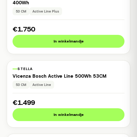
400Wh
53 CM
Active Line Plus
€1.750
In winkelmandje
1 jaar garantie
Occasion
STELLA
Vicenza Bosch Active Line 500Wh 53CM
53 CM
Active Line
€1.499
In winkelmandje