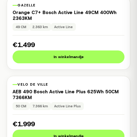
1 jaar garantie
Occasion
GAZELLE
Orange C7+ Bosch Active Line 49CM 400Wh
2363KM
49 CM
2.363 km
Active Line
€1.499
In winkelmandje
1 jaar garantie
Occasion
VELO DE VILLE
AEB 490 Bosch Active Line Plus 625Wh 50CM
7366KM
50 CM
7.366 km
Active Line Plus
€1.999
In winkelmandje