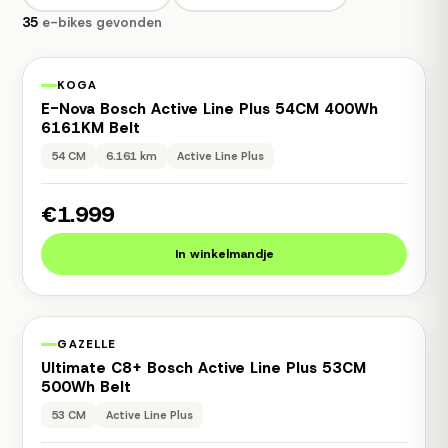
35
e-bikes gevonden
1 jaar garantie
Occasion
KOGA
E-Nova Bosch Active Line Plus 54CM 400Wh
6161KM Belt
54 CM
6.161 km
Active Line Plus
€1.999
In winkelmandje
1 jaar garantie
Occasion
GAZELLE
Ultimate C8+ Bosch Active Line Plus 53CM
500Wh Belt
53 CM
Active Line Plus